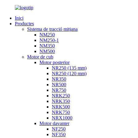
Inici
Productes
Sistema de tracció mitjana
NM250
NM250-1
NM350
NM500
Motor de cub
Motor posterior
NR250 (135 mm)
NR250 (120 mm)
NR350
NR500
NR750
NRK250
NRK350
NRK500
NRK750
NRX1000
Motor davanter
NF250
NF350