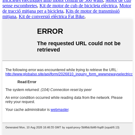
Bicicletes elèctriques amb motor central de 500 watts
,
Motor de cub
sense escombretes
,
Kit de motor de cub de bicicleta elèctrica
,
Motor
de tracció mitjana per a bicicleta
,
Kits de motor de transmissió
mitjana
,
Kit de conversió elèctrica Fat Bike
,