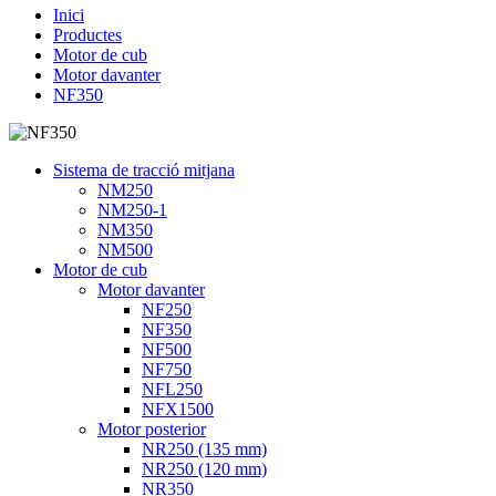
Inici
Productes
Motor de cub
Motor davanter
NF350
Sistema de tracció mitjana
NM250
NM250-1
NM350
NM500
Motor de cub
Motor davanter
NF250
NF350
NF500
NF750
NFL250
NFX1500
Motor posterior
NR250 (135 mm)
NR250 (120 mm)
NR350