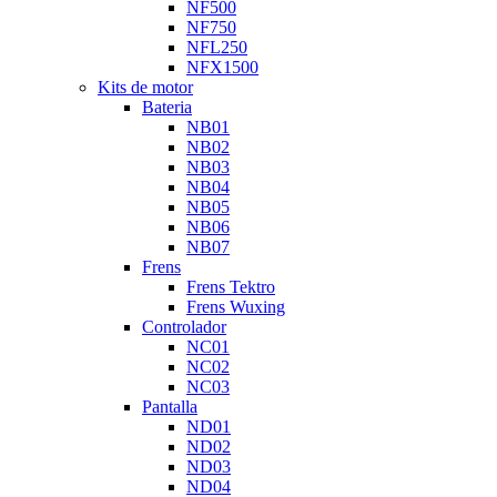
NF500
NF750
NFL250
NFX1500
Kits de motor
Bateria
NB01
NB02
NB03
NB04
NB05
NB06
NB07
Frens
Frens Tektro
Frens Wuxing
Controlador
NC01
NC02
NC03
Pantalla
ND01
ND02
ND03
ND04