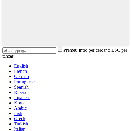
Premeu Intro per cercar o ESC per
tancar
English
French
German
Portuguese
Spanish
Russian
Japanese
Korean
Arabic
Irish
Greek
Turkish
Italian