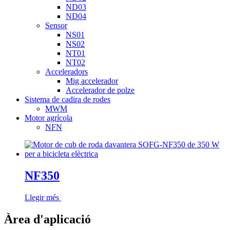
ND03
ND04
Sensor
NS01
NS02
NT01
NT02
Acceleradors
Mig accelerador
Accelerador de polze
Sistema de cadira de rodes
MWM
Motor agrícola
NFN
NF350
Llegir més
Àrea d'aplicació