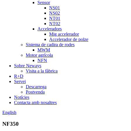
Sensor
NS01
NS02
NT01
NT02
Acceleradors
Mig accelerador
Accelerador de polze
Sistema de cadira de rodes
MWM
Motor agrícola
NFN
Sobre Neways
Visita a la fàbrica
R+D
Servei
Descarrega
Postvenda
Notícies
Contacta amb nosaltres
English
NF350