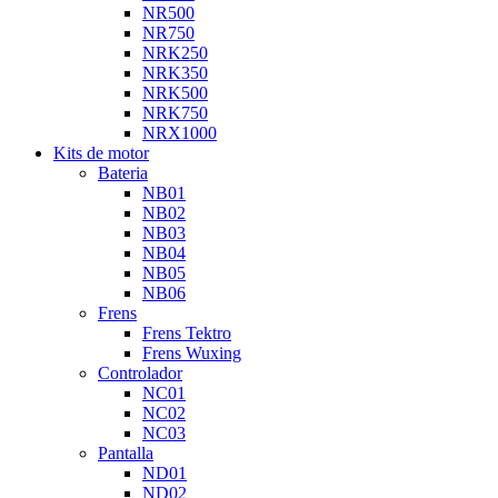
NR500
NR750
NRK250
NRK350
NRK500
NRK750
NRX1000
Kits de motor
Bateria
NB01
NB02
NB03
NB04
NB05
NB06
Frens
Frens Tektro
Frens Wuxing
Controlador
NC01
NC02
NC03
Pantalla
ND01
ND02