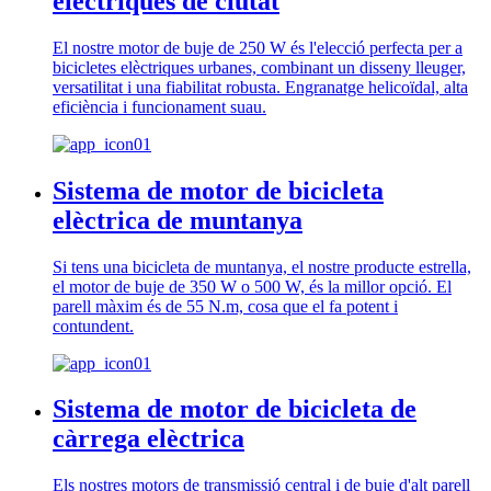
elèctriques de ciutat
El nostre motor de buje de 250 W és l'elecció perfecta per a
bicicletes elèctriques urbanes, combinant un disseny lleuger,
versatilitat i una fiabilitat robusta. Engranatge helicoïdal, alta
eficiència i funcionament suau.
Sistema de motor de bicicleta
elèctrica de muntanya
Si tens una bicicleta de muntanya, el nostre producte estrella,
el motor de buje de 350 W o 500 W, és la millor opció. El
parell màxim és de 55 N.m, cosa que el fa potent i
contundent.
Sistema de motor de bicicleta de
càrrega elèctrica
Els nostres motors de transmissió central i de buje d'alt parell