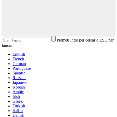
Premeu Intro per cercar o ESC per
tancar
English
French
German
Portuguese
Spanish
Russian
Japanese
Korean
Arabic
Irish
Greek
Turkish
Italian
Danish