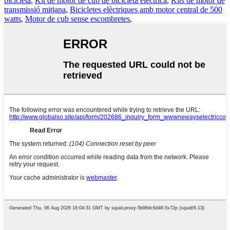
bicicleta
,
Kit de motor de cub de bicicleta elèctrica
,
Kits de motor de
transmissió mitjana
,
Bicicletes elèctriques amb motor central de 500
watts
,
Motor de cub sense escombretes
,