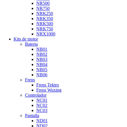
NR500
NR750
NRK250
NRK350
NRK500
NRK750
NRX1000
Kits de motor
Bateria
NB01
NB02
NB03
NB04
NB05
NB06
Frens
Frens Tektro
Frens Wuxing
Controlador
NC01
NC02
NC03
Pantalla
ND01
ND02