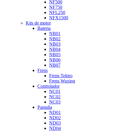
NF500
NF750
NFL250
NFX1500
Kits de motor
Bateria
NB01
NB02
NB03
NB04
NB05
NB06
NB07
Frens
Frens Tektro
Frens Wuxing
Controlador
NC01
NC02
NC03
Pantalla
ND01
ND02
ND03
ND04