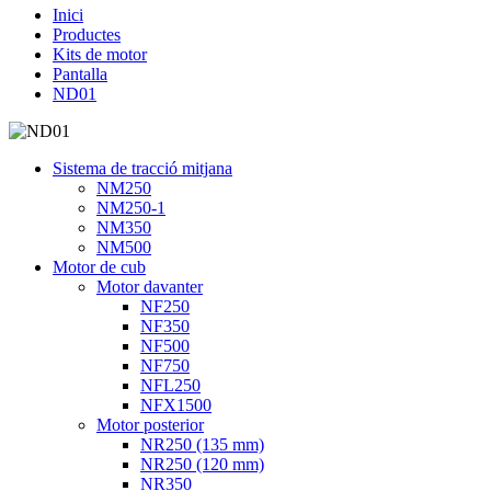
Inici
Productes
Kits de motor
Pantalla
ND01
Sistema de tracció mitjana
NM250
NM250-1
NM350
NM500
Motor de cub
Motor davanter
NF250
NF350
NF500
NF750
NFL250
NFX1500
Motor posterior
NR250 (135 mm)
NR250 (120 mm)
NR350