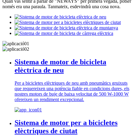
Quan vas sentir a parlar de "NEWAYS" per primera vegada, potser
només era una paraula. Tanmateix, esdevindrà una cosa nova.
Sistema de motor de bicicleta
elèctrica de neu
Per a bicicletes elèctriques de neu amb pneumàtics gruixuts
que requereixen una potència fiable en condicions dures, els
nostres motors de buje de baixa velocitat de 500 W-1000 W
ofereixen un rendiment excepcional.
Sistema de motor per a bicicletes
elèctriques de ciutat