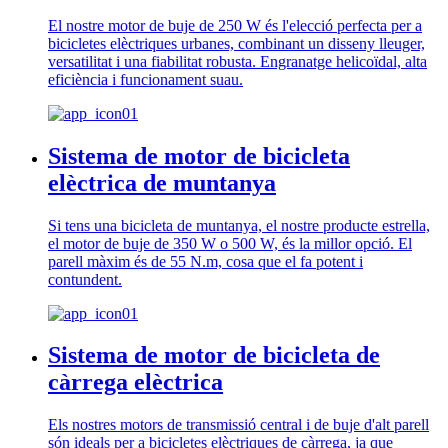
El nostre motor de buje de 250 W és l'elecció perfecta per a
bicicletes elèctriques urbanes, combinant un disseny lleuger,
versatilitat i una fiabilitat robusta. Engranatge helicoïdal, alta
eficiència i funcionament suau.
Sistema de motor de bicicleta
elèctrica de muntanya
Si tens una bicicleta de muntanya, el nostre producte estrella,
el motor de buje de 350 W o 500 W, és la millor opció. El
parell màxim és de 55 N.m, cosa que el fa potent i
contundent.
Sistema de motor de bicicleta de
càrrega elèctrica
Els nostres motors de transmissió central i de buje d'alt parell
són ideals per a bicicletes elèctriques de càrrega, ja que