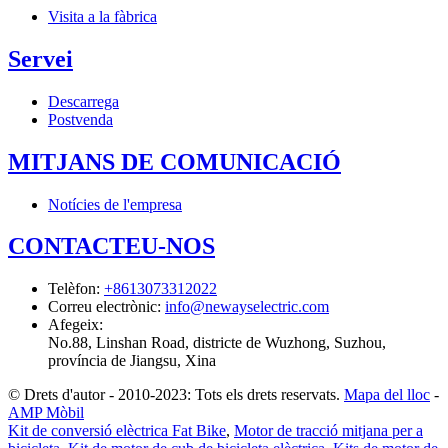
Visita a la fàbrica
Servei
Descarrega
Postvenda
MITJANS DE COMUNICACIÓ
Notícies de l'empresa
CONTACTEU-NOS
Telèfon
:
+8613073312022
Correu electrònic
:
info@newayselectric.com
Afegeix
:
No.88, Linshan Road, districte de Wuzhong, Suzhou,
província de Jiangsu, Xina
© Drets d'autor - 2010-2023: Tots els drets reservats.
Mapa del lloc
-
AMP Mòbil
Kit de conversió elèctrica Fat Bike
,
Motor de tracció mitjana per a