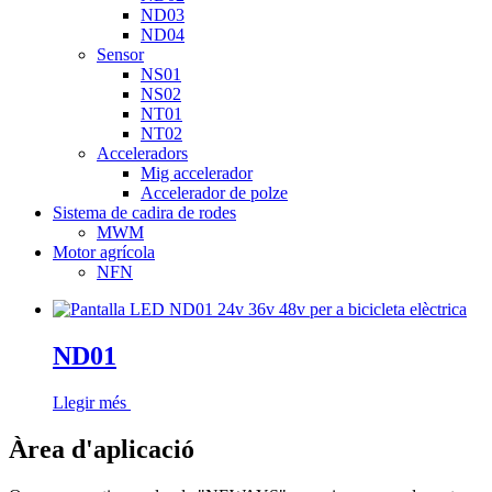
ND03
ND04
Sensor
NS01
NS02
NT01
NT02
Acceleradors
Mig accelerador
Accelerador de polze
Sistema de cadira de rodes
MWM
Motor agrícola
NFN
ND01
Llegir més
Àrea d'aplicació