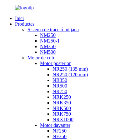
Inici
Productes
Sistema de tracció mitjana
NM250
NM250-1
NM350
NM500
Motor de cub
Motor posterior
NR250 (135 mm)
NR250 (120 mm)
NR350
NR500
NR750
NRK250
NRK350
NRK500
NRK750
NRX1000
Motor davanter
NF250
NF350