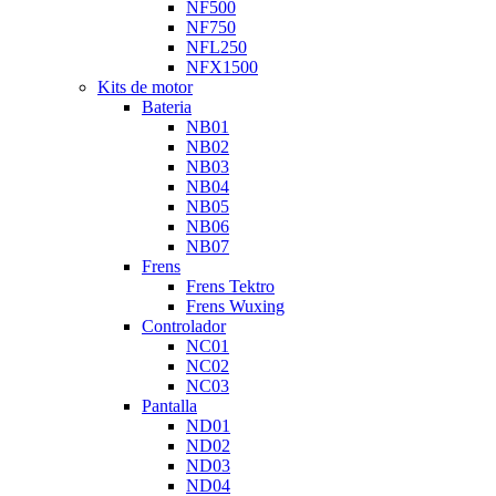
NF500
NF750
NFL250
NFX1500
Kits de motor
Bateria
NB01
NB02
NB03
NB04
NB05
NB06
NB07
Frens
Frens Tektro
Frens Wuxing
Controlador
NC01
NC02
NC03
Pantalla
ND01
ND02
ND03
ND04