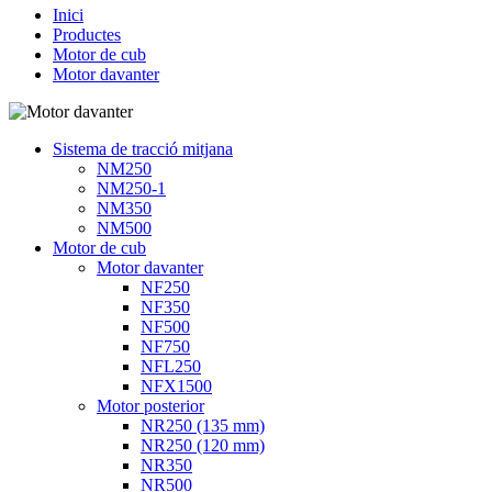
Inici
Productes
Motor de cub
Motor davanter
Sistema de tracció mitjana
NM250
NM250-1
NM350
NM500
Motor de cub
Motor davanter
NF250
NF350
NF500
NF750
NFL250
NFX1500
Motor posterior
NR250 (135 mm)
NR250 (120 mm)
NR350
NR500