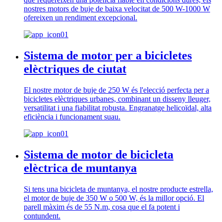
nostres motors de buje de baixa velocitat de 500 W-1000 W
ofereixen un rendiment excepcional.
Sistema de motor per a bicicletes
elèctriques de ciutat
El nostre motor de buje de 250 W és l'elecció perfecta per a
bicicletes elèctriques urbanes, combinant un disseny lleuger,
versatilitat i una fiabilitat robusta. Engranatge helicoïdal, alta
eficiència i funcionament suau.
Sistema de motor de bicicleta
elèctrica de muntanya
Si tens una bicicleta de muntanya, el nostre producte estrella,
el motor de buje de 350 W o 500 W, és la millor opció. El
parell màxim és de 55 N.m, cosa que el fa potent i
contundent.