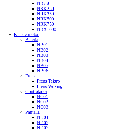
NR750
NRK250
NRK350
NRK500
NRK750
NRX1000
Kits de motor
Bateria
NB01
NB02
NB03
NB04
NB05
NB06
Frens
Frens Tektro
Frens Wuxing
Controlador
NC01
NC02
NC03
Pantalla
ND01
ND02
ND03