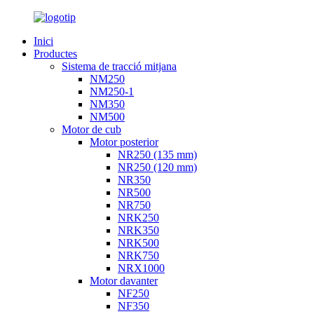
Inici
Productes
Sistema de tracció mitjana
NM250
NM250-1
NM350
NM500
Motor de cub
Motor posterior
NR250 (135 mm)
NR250 (120 mm)
NR350
NR500
NR750
NRK250
NRK350
NRK500
NRK750
NRX1000
Motor davanter
NF250
NF350