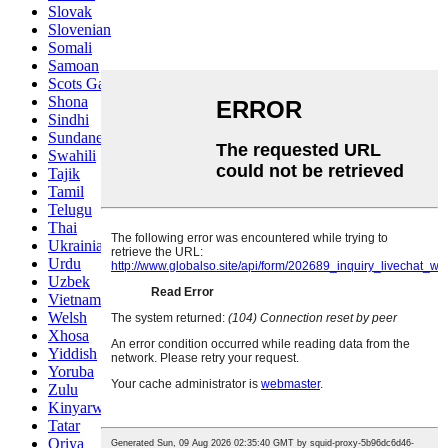
Slovak
Slovenian
Somali
Samoan
Scots Gaelic
Shona
Sindhi
Sundanese
Swahili
Tajik
Tamil
Telugu
Thai
Ukrainian
Urdu
Uzbek
Vietnamese
Welsh
Xhosa
Yiddish
Yoruba
Zulu
Kinyarwanda
Tatar
Oriya