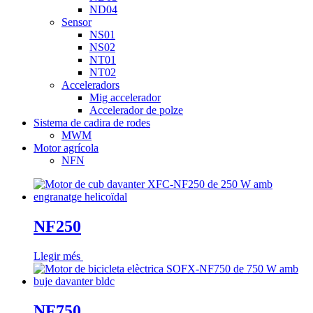
ND04
Sensor
NS01
NS02
NT01
NT02
Acceleradors
Mig accelerador
Accelerador de polze
Sistema de cadira de rodes
MWM
Motor agrícola
NFN
NF250
Llegir més
NF750