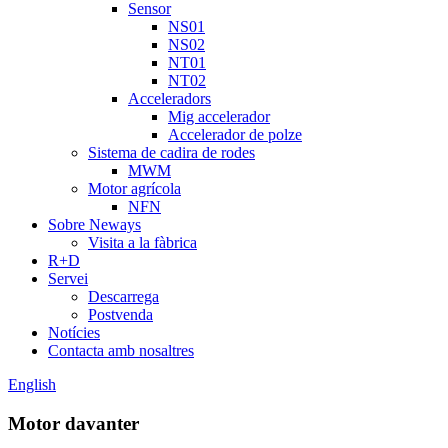
Sensor
NS01
NS02
NT01
NT02
Acceleradors
Mig accelerador
Accelerador de polze
Sistema de cadira de rodes
MWM
Motor agrícola
NFN
Sobre Neways
Visita a la fàbrica
R+D
Servei
Descarrega
Postvenda
Notícies
Contacta amb nosaltres
English
Motor davanter