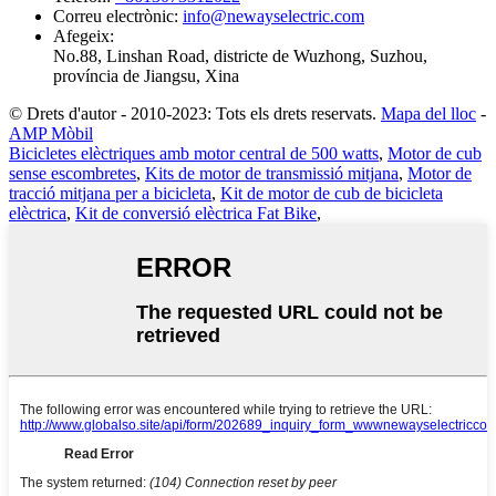
Correu electrònic
:
info@newayselectric.com
Afegeix
:
No.88, Linshan Road, districte de Wuzhong, Suzhou,
província de Jiangsu, Xina
© Drets d'autor - 2010-2023: Tots els drets reservats.
Mapa del lloc
-
AMP Mòbil
Bicicletes elèctriques amb motor central de 500 watts
,
Motor de cub
sense escombretes
,
Kits de motor de transmissió mitjana
,
Motor de
tracció mitjana per a bicicleta
,
Kit de motor de cub de bicicleta
elèctrica
,
Kit de conversió elèctrica Fat Bike
,